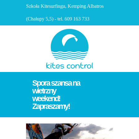
Szkoła Kitesurfingu, Kemping Albatros
(Chałupy 5,5) - tel. 609 163 733
Spora szansa na
wietrzny
weekend!
Zapraszamy!